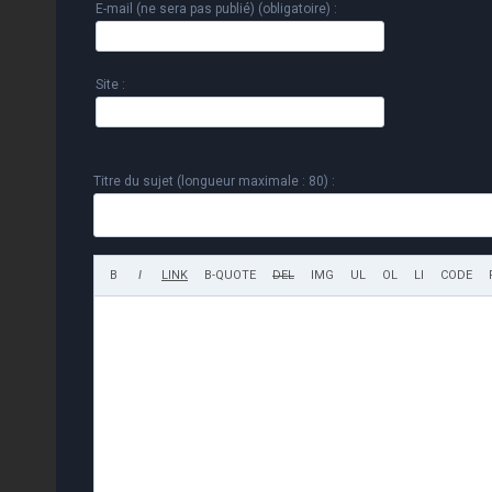
E-mail (ne sera pas publié) (obligatoire) :
Site :
Titre du sujet (longueur maximale : 80) :