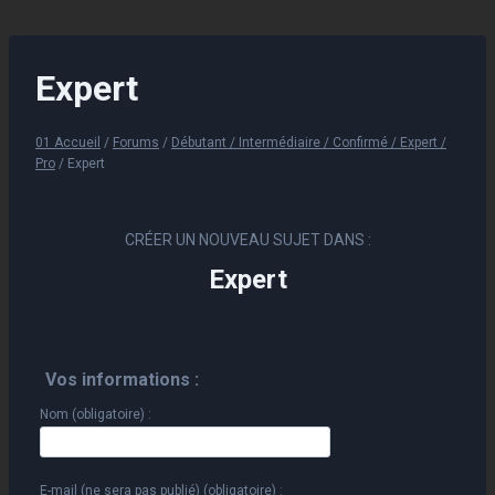
Aller
au
contenu
Expert
01 Accueil
/
Forums
/
Débutant / Intermédiaire / Confirmé / Expert /
Pro
/
Expert
CRÉER UN NOUVEAU SUJET DANS :
Expert
Vos informations :
Nom (obligatoire) :
E-mail (ne sera pas publié) (obligatoire) :