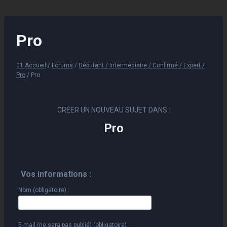
Aller
au
contenu
Pro
01 Accueil
/
Forums
/
Débutant / Intermédiaire / Confirmé / Expert /
Pro
/
Pro
CRÉER UN NOUVEAU SUJET DANS :
Pro
Vos informations :
Nom (obligatoire) :
E-mail (ne sera pas publié) (obligatoire) :