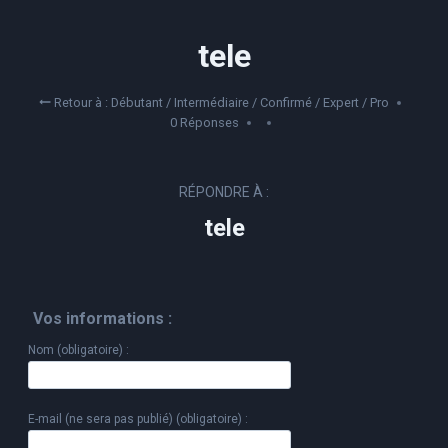
Aller
au
tele
contenu
Retour à : Débutant / Intermédiaire / Confirmé / Expert / Pro
0 Réponses
RÉPONDRE À :
tele
Vos informations :
Nom (obligatoire) :
E-mail (ne sera pas publié) (obligatoire) :